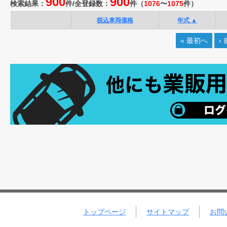
900
900
検索結果：
件/
全登録数：
件
（
1076
〜
1075
件）
税込車両価格
年式 ▲
« 最初へ
‹
トップページ
サイトマップ
お問