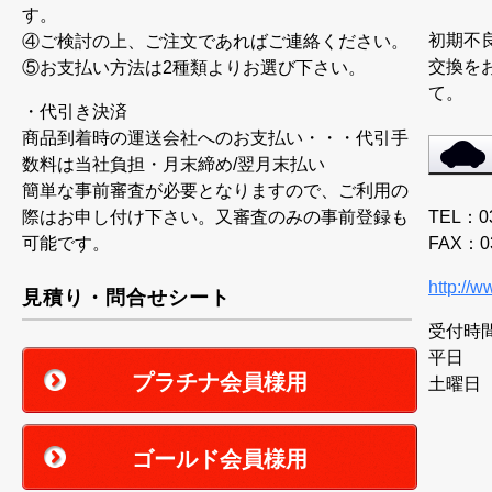
す。
初期不
④ご検討の上、ご注文であればご連絡ください。
交換を
⑤お支払い方法は2種類よりお選び下さい。
て。
・代引き決済
商品到着時の運送会社へのお支払い・・・代引手
数料は当社負担・月末締め/翌月末払い
簡単な事前審査が必要となりますので、ご利用の
TEL：03
際はお申し付け下さい。又審査のみの事前登録も
FAX：03
可能です。
http://
見積り・問合せシート
受付時
平日 9
プラチナ会員様用
土曜日 
ゴールド会員様用